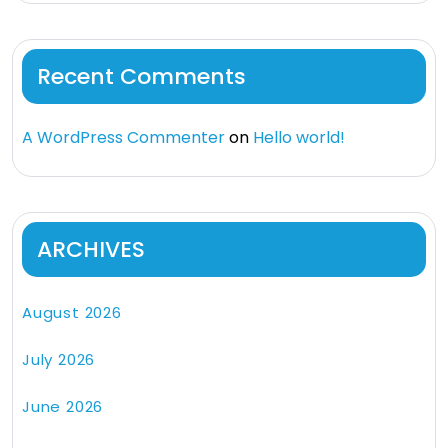
Recent Comments
A WordPress Commenter
on
Hello world!
ARCHIVES
August 2026
July 2026
June 2026