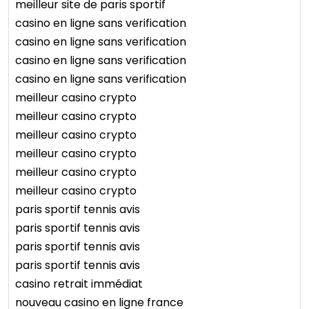
meilleur site de paris sportif
casino en ligne sans verification
casino en ligne sans verification
casino en ligne sans verification
casino en ligne sans verification
meilleur casino crypto
meilleur casino crypto
meilleur casino crypto
meilleur casino crypto
meilleur casino crypto
meilleur casino crypto
paris sportif tennis avis
paris sportif tennis avis
paris sportif tennis avis
paris sportif tennis avis
casino retrait immédiat
nouveau casino en ligne france