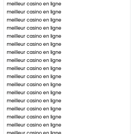
meilleur casino en ligne
meilleur casino en ligne
meilleur casino en ligne
meilleur casino en ligne
meilleur casino en ligne
meilleur casino en ligne
meilleur casino en ligne
meilleur casino en ligne
meilleur casino en ligne
meilleur casino en ligne
meilleur casino en ligne
meilleur casino en ligne
meilleur casino en ligne
meilleur casino en ligne
meilleur casino en ligne
meilleur casino en ligne
meilleur casino en ligne