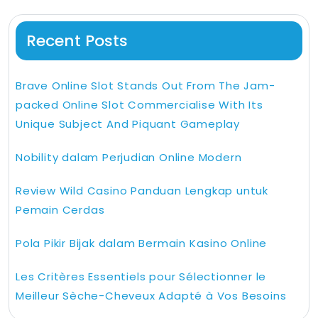
Recent Posts
Brave Online Slot Stands Out From The Jam-
packed Online Slot Commercialise With Its
Unique Subject And Piquant Gameplay
Nobility dalam Perjudian Online Modern
Review Wild Casino Panduan Lengkap untuk
Pemain Cerdas
Pola Pikir Bijak dalam Bermain Kasino Online
Les Critères Essentiels pour Sélectionner le
Meilleur Sèche-Cheveux Adapté à Vos Besoins