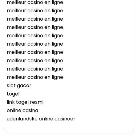
meilleur casino en ligne
meilleur casino en ligne
meilleur casino en ligne
meilleur casino en ligne
meilleur casino en ligne
meilleur casino en ligne
meilleur casino en ligne
meilleur casino en ligne
meilleur casino en ligne
meilleur casino en ligne
slot gacor
togel
link togel resmi
online casina
udenlandske online casinoer