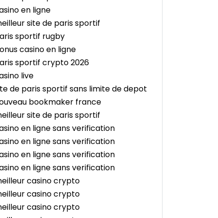
asino en ligne
eilleur site de paris sportif
aris sportif rugby
onus casino en ligne
aris sportif crypto 2026
asino live
ite de paris sportif sans limite de depot
ouveau bookmaker france
eilleur site de paris sportif
asino en ligne sans verification
asino en ligne sans verification
asino en ligne sans verification
asino en ligne sans verification
eilleur casino crypto
eilleur casino crypto
eilleur casino crypto