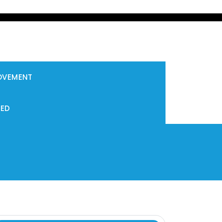
OVEMENT
ZED