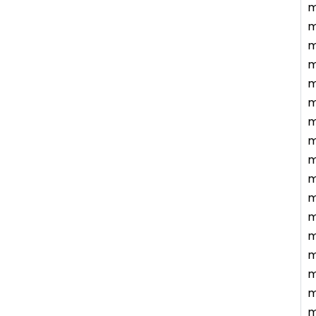
m
m
m
m
m
m
m
m
m
m
m
m
m
m
m
m
m