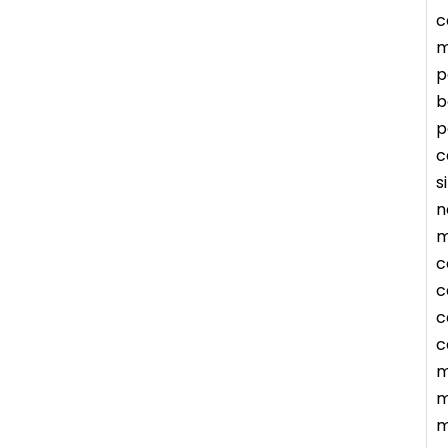
c
m
p
b
p
c
s
n
m
c
c
c
c
m
m
m