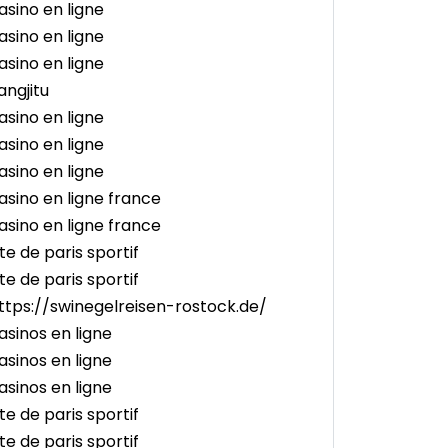
asino en ligne
asino en ligne
asino en ligne
angjitu
asino en ligne
asino en ligne
asino en ligne
asino en ligne france
asino en ligne france
ite de paris sportif
ite de paris sportif
ttps://swinegelreisen-rostock.de/
asinos en ligne
asinos en ligne
asinos en ligne
ite de paris sportif
ite de paris sportif