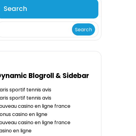
Search
Search
ynamic Blogroll & Sidebar
aris sportif tennis avis
aris sportif tennis avis
ouveau casino en ligne france
onus casino en ligne
ouveau casino en ligne france
asino en ligne