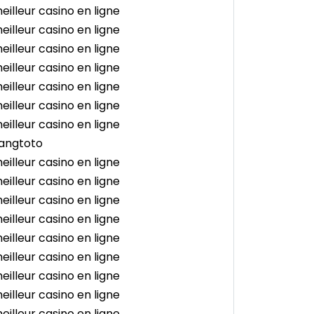
eilleur casino en ligne
eilleur casino en ligne
eilleur casino en ligne
eilleur casino en ligne
eilleur casino en ligne
eilleur casino en ligne
eilleur casino en ligne
angtoto
eilleur casino en ligne
eilleur casino en ligne
eilleur casino en ligne
eilleur casino en ligne
eilleur casino en ligne
eilleur casino en ligne
eilleur casino en ligne
eilleur casino en ligne
eilleur casino en ligne