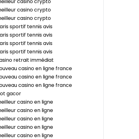
eilleur casino crypto
eilleur casino crypto
eilleur casino crypto
aris sportif tennis avis
aris sportif tennis avis
aris sportif tennis avis
aris sportif tennis avis
asino retrait immédiat
ouveau casino en ligne france
ouveau casino en ligne france
ouveau casino en ligne france
lot gacor
eilleur casino en ligne
eilleur casino en ligne
eilleur casino en ligne
eilleur casino en ligne
eilleur casino en ligne