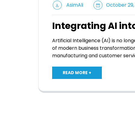
AsimAli
October 29,
Integrating AI in
Artificial Intelligence (AI) is no lon
of modern business transformation
manufacturing and customer servi
READ MORE +