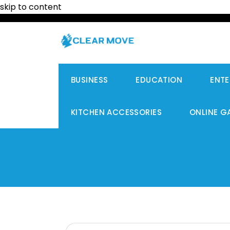
skip to content
BUSINESS
EDUCATION
ENTE
KITCHEN ACCESSORIES
ONLINE G