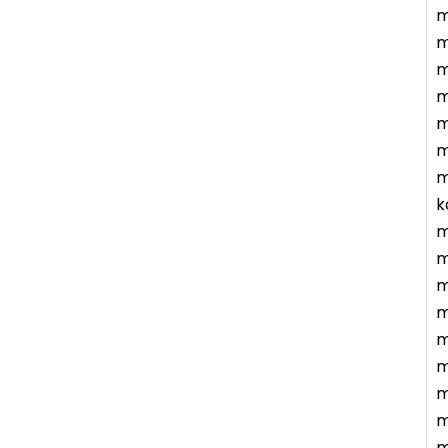
m
m
m
m
m
m
m
k
m
m
m
m
m
m
m
m
m