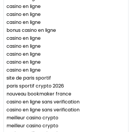
casino en ligne
casino en ligne
casino en ligne
bonus casino en ligne
casino en ligne
casino en ligne
casino en ligne
casino en ligne
casino en ligne
site de paris sportif
paris sportif crypto 2026
nouveau bookmaker france
casino en ligne sans verification
casino en ligne sans verification
meilleur casino crypto
meilleur casino crypto