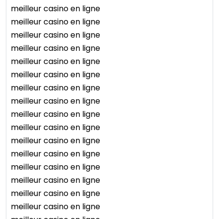
meilleur casino en ligne
meilleur casino en ligne
meilleur casino en ligne
meilleur casino en ligne
meilleur casino en ligne
meilleur casino en ligne
meilleur casino en ligne
meilleur casino en ligne
meilleur casino en ligne
meilleur casino en ligne
meilleur casino en ligne
meilleur casino en ligne
meilleur casino en ligne
meilleur casino en ligne
meilleur casino en ligne
meilleur casino en ligne