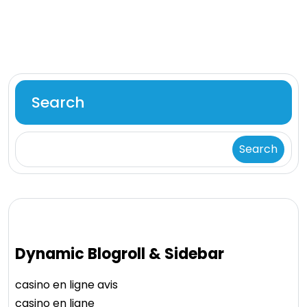
Search
Search
Dynamic Blogroll & Sidebar
casino en ligne avis
casino en ligne