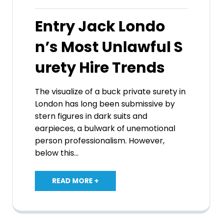
Entry Jack Londo
n’s Most Unlawful S
urety Hire Trends
The visualize of a buck private surety in
London has long been submissive by
stern figures in dark suits and
earpieces, a bulwark of unemotional
person professionalism. However,
below this…
READ MORE +