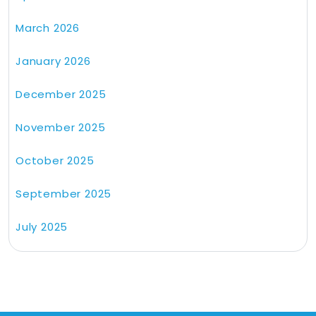
March 2026
January 2026
December 2025
November 2025
October 2025
September 2025
July 2025