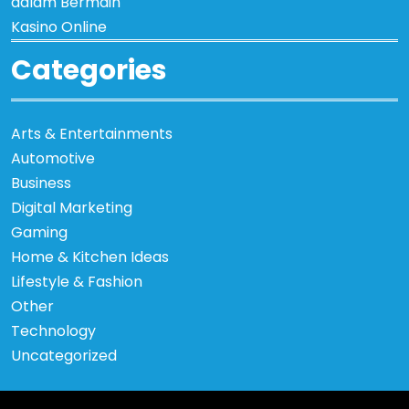
dalam Bermain
Kasino Online
Categories
Arts & Entertainments
Automotive
Business
Digital Marketing
Gaming
Home & Kitchen Ideas
Lifestyle & Fashion
Other
Technology
Uncategorized