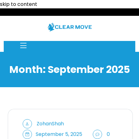
skip to content
Month:
September 2025
ZohanShah
September 5, 2025
0