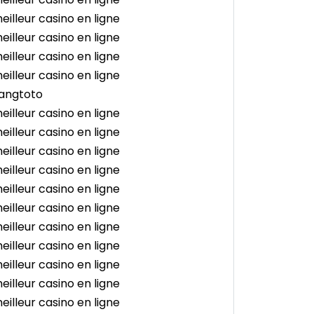
eilleur casino en ligne
eilleur casino en ligne
eilleur casino en ligne
eilleur casino en ligne
angtoto
eilleur casino en ligne
eilleur casino en ligne
eilleur casino en ligne
eilleur casino en ligne
eilleur casino en ligne
eilleur casino en ligne
eilleur casino en ligne
eilleur casino en ligne
eilleur casino en ligne
eilleur casino en ligne
eilleur casino en ligne