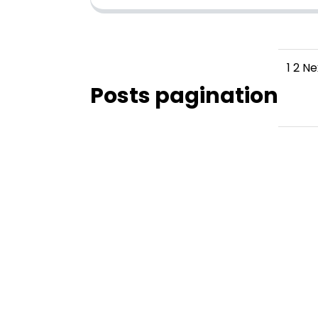
1
2
Ne
Posts pagination