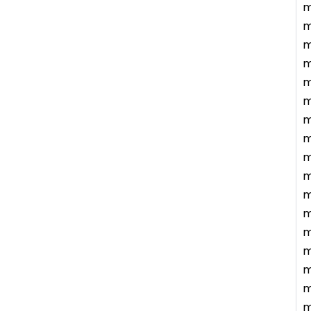
m
m
m
m
m
m
m
m
m
m
m
m
m
m
m
m
m