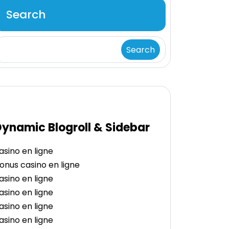
Search
Search
ynamic Blogroll & Sidebar
asino en ligne
onus casino en ligne
asino en ligne
asino en ligne
asino en ligne
asino en ligne