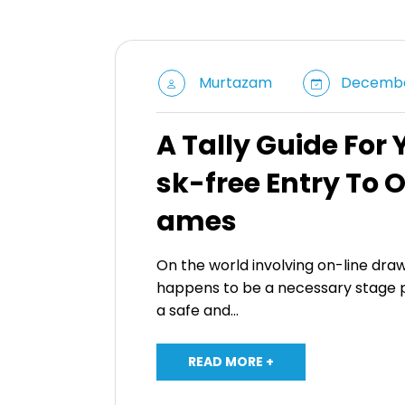
Murtazam
December
A Tally Guide For 
sk-free Entry To O
ames
On the world involving on-line dra
happens to be a necessary stage 
a safe and…
READ MORE +