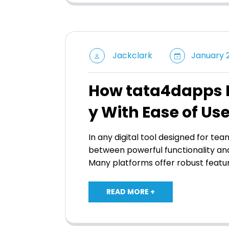
Jackclark
January 2
How tata4dapps B
y With Ease of Us
In any digital tool designed for te
between powerful functionality and 
Many platforms offer robust featu
READ MORE +