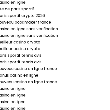
asino en ligne
ite de paris sportif
aris sportif crypto 2026
ouveau bookmaker france
asino en ligne sans verification
asino en ligne sans verification
eilleur casino crypto
eilleur casino crypto
aris sportif tennis avis
aris sportif tennis avis
ouveau casino en ligne france
onus casino en ligne
ouveau casino en ligne france
asino en ligne
asino en ligne
asino en ligne
asino en ligne