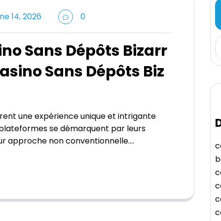
ne 14, 2026
0
no Sans Dépôts Bizarr
asino Sans Dépôts Biz
frent une expérience unique et intrigante
D
es plateformes se démarquent par leurs
leur approche non conventionnelle.…
c
b
c
c
c
c