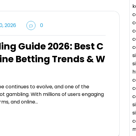
k
c
c
0, 2026
0
c
c
ing Guide 2026: Best C
c
s
ine Betting Trends & W
s
h
c
e continues to evolve, and one of the
c
lot gambling. With millions of users engaging
c
orms, and online…
s
s
c
m