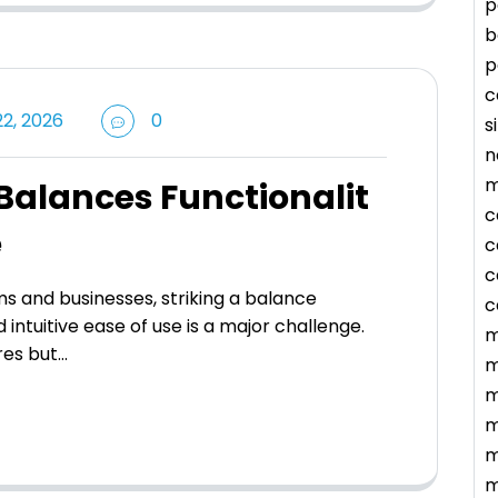
p
b
p
c
2, 2026
0
s
n
m
alances Functionalit
c
e
c
c
ams and businesses, striking a balance
c
intuitive ease of use is a major challenge.
m
res but…
m
m
m
m
m