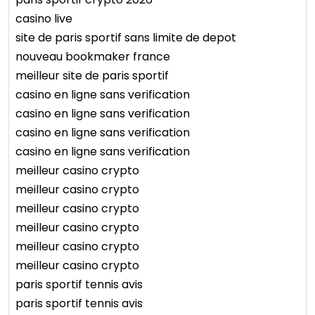
casino live
site de paris sportif sans limite de depot
nouveau bookmaker france
meilleur site de paris sportif
casino en ligne sans verification
casino en ligne sans verification
casino en ligne sans verification
casino en ligne sans verification
meilleur casino crypto
meilleur casino crypto
meilleur casino crypto
meilleur casino crypto
meilleur casino crypto
meilleur casino crypto
paris sportif tennis avis
paris sportif tennis avis