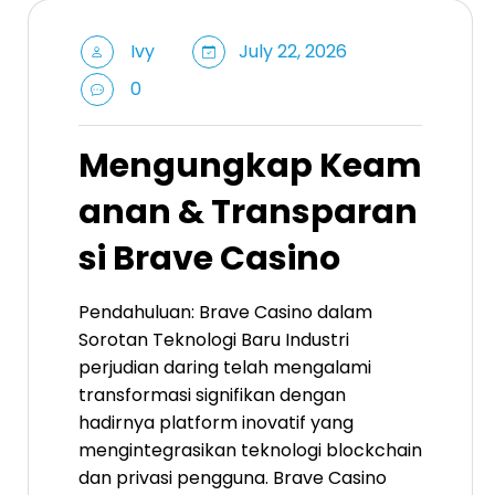
Ivy
July 22, 2026
0
Mengungkap Keam
anan & Transparan
si Brave Casino
Pendahuluan: Brave Casino dalam
Sorotan Teknologi Baru Industri
perjudian daring telah mengalami
transformasi signifikan dengan
hadirnya platform inovatif yang
mengintegrasikan teknologi blockchain
dan privasi pengguna. Brave Casino