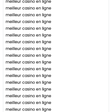
meilleur casino en ligne
meilleur casino en ligne
meilleur casino en ligne
meilleur casino en ligne
meilleur casino en ligne
meilleur casino en ligne
meilleur casino en ligne
meilleur casino en ligne
meilleur casino en ligne
meilleur casino en ligne
meilleur casino en ligne
meilleur casino en ligne
meilleur casino en ligne
meilleur casino en ligne
meilleur casino en ligne
meilleur casino en ligne
meilleur casino en ligne