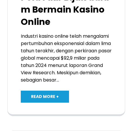
m Bermain Kasino
Online
Industri kasino online telah mengalami
pertumbuhan eksponensial dalam lima
tahun terakhir, dengan perkiraan pasar
global mencapai $92,9 miliar pada
tahun 2024 menurut laporan Grand
View Research. Meskipun demikian,
sebagian besar…
READ MORE +