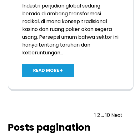
Industri perjudian global sedang
berada di ambang transformasi
radikal, di mana konsep tradisional
kasino dan ruang poker akan segera
usang. Persepsi umum bahwa sektor ini
hanya tentang taruhan dan
keberuntungan…
READ MORE +
1
2
…
10
Next
Posts pagination