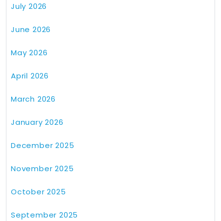
July 2026
June 2026
May 2026
April 2026
March 2026
January 2026
December 2025
November 2025
October 2025
September 2025