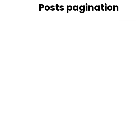
Posts pagination