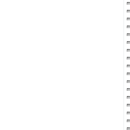
m
m
m
m
m
m
m
m
m
m
m
m
m
m
m
m
m