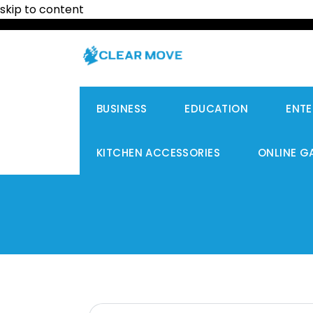
skip to content
BUSINESS
EDUCATION
ENTE
KITCHEN ACCESSORIES
ONLINE G