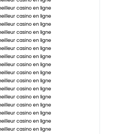
eilleur casino en ligne
eilleur casino en ligne
eilleur casino en ligne
eilleur casino en ligne
eilleur casino en ligne
eilleur casino en ligne
eilleur casino en ligne
eilleur casino en ligne
eilleur casino en ligne
eilleur casino en ligne
eilleur casino en ligne
eilleur casino en ligne
eilleur casino en ligne
eilleur casino en ligne
eilleur casino en ligne
eilleur casino en ligne