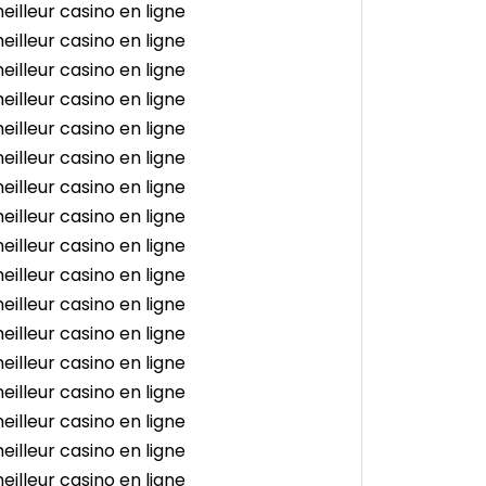
eilleur casino en ligne
eilleur casino en ligne
eilleur casino en ligne
eilleur casino en ligne
eilleur casino en ligne
eilleur casino en ligne
eilleur casino en ligne
eilleur casino en ligne
eilleur casino en ligne
eilleur casino en ligne
eilleur casino en ligne
eilleur casino en ligne
eilleur casino en ligne
eilleur casino en ligne
eilleur casino en ligne
eilleur casino en ligne
eilleur casino en ligne