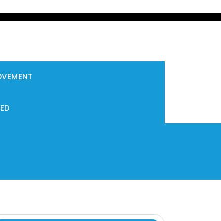
OVEMENT
ZED