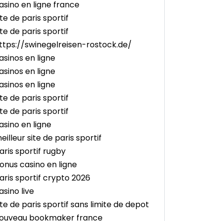
asino en ligne france
ite de paris sportif
ite de paris sportif
ttps://swinegelreisen-rostock.de/
asinos en ligne
asinos en ligne
asinos en ligne
ite de paris sportif
ite de paris sportif
asino en ligne
eilleur site de paris sportif
aris sportif rugby
onus casino en ligne
aris sportif crypto 2026
asino live
ite de paris sportif sans limite de depot
ouveau bookmaker france