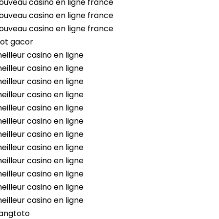
ouveau casino en ligne france
ouveau casino en ligne france
ouveau casino en ligne france
lot gacor
eilleur casino en ligne
eilleur casino en ligne
eilleur casino en ligne
eilleur casino en ligne
eilleur casino en ligne
eilleur casino en ligne
eilleur casino en ligne
eilleur casino en ligne
eilleur casino en ligne
eilleur casino en ligne
eilleur casino en ligne
eilleur casino en ligne
angtoto