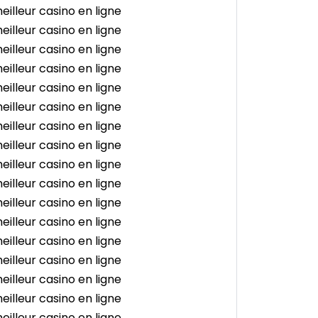
eilleur casino en ligne
eilleur casino en ligne
eilleur casino en ligne
eilleur casino en ligne
eilleur casino en ligne
eilleur casino en ligne
eilleur casino en ligne
eilleur casino en ligne
eilleur casino en ligne
eilleur casino en ligne
eilleur casino en ligne
eilleur casino en ligne
eilleur casino en ligne
eilleur casino en ligne
eilleur casino en ligne
eilleur casino en ligne
eilleur casino en ligne