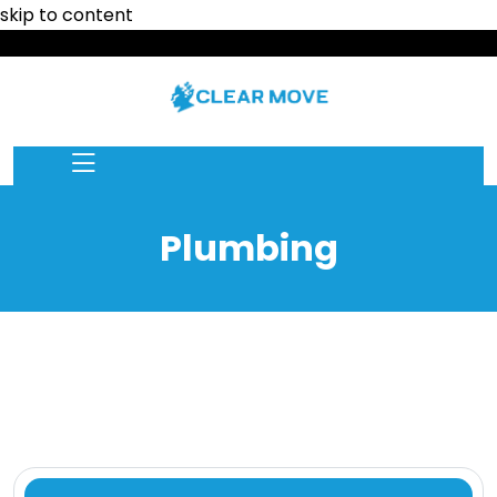
skip to content
Plumbing