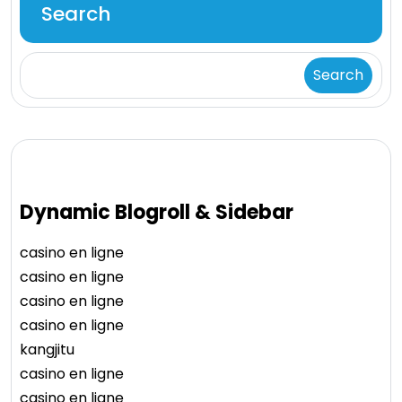
Search
Search
Dynamic Blogroll & Sidebar
casino en ligne
casino en ligne
casino en ligne
casino en ligne
kangjitu
casino en ligne
casino en ligne