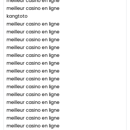
meilleur casino en ligne
meilleur casino en ligne
kangtoto
meilleur casino en ligne
meilleur casino en ligne
meilleur casino en ligne
meilleur casino en ligne
meilleur casino en ligne
meilleur casino en ligne
meilleur casino en ligne
meilleur casino en ligne
meilleur casino en ligne
meilleur casino en ligne
meilleur casino en ligne
meilleur casino en ligne
meilleur casino en ligne
meilleur casino en ligne