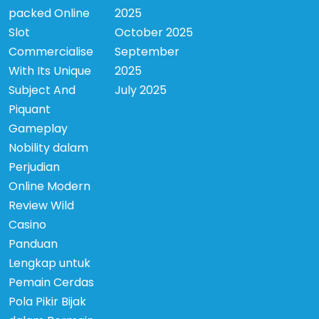
packed Online
2025
Slot
October 2025
Commercialise
September
With Its Unique
2025
Subject And
July 2025
Piquant
Gameplay
Nobility dalam
Perjudian
Online Modern
Review Wild
Casino
Panduan
Lengkap untuk
Pemain Cerdas
Pola Pikir Bijak