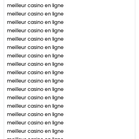
meilleur casino en ligne
meilleur casino en ligne
meilleur casino en ligne
meilleur casino en ligne
meilleur casino en ligne
meilleur casino en ligne
meilleur casino en ligne
meilleur casino en ligne
meilleur casino en ligne
meilleur casino en ligne
meilleur casino en ligne
meilleur casino en ligne
meilleur casino en ligne
meilleur casino en ligne
meilleur casino en ligne
meilleur casino en ligne