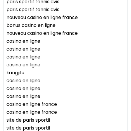
paris sportif tennis avis
paris sportif tennis avis
nouveau casino en ligne france
bonus casino en ligne
nouveau casino en ligne france
casino en ligne
casino en ligne
casino en ligne
casino en ligne
kangjitu
casino en ligne
casino en ligne
casino en ligne
casino en ligne france
casino en ligne france
site de paris sportif
site de paris sportif