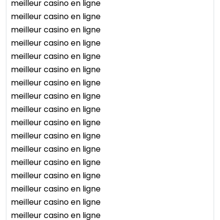
meilleur casino en ligne
meilleur casino en ligne
meilleur casino en ligne
meilleur casino en ligne
meilleur casino en ligne
meilleur casino en ligne
meilleur casino en ligne
meilleur casino en ligne
meilleur casino en ligne
meilleur casino en ligne
meilleur casino en ligne
meilleur casino en ligne
meilleur casino en ligne
meilleur casino en ligne
meilleur casino en ligne
meilleur casino en ligne
meilleur casino en ligne