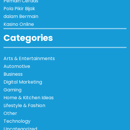
Pemain Cerdas
Pola Pikir Bijak
dalam Bermain
Kasino Online
Categories
Arts & Entertainments
Automotive
Business
Digital Marketing
Gaming
Home & Kitchen Ideas
Lifestyle & Fashion
Other
Technology
Uncategorized