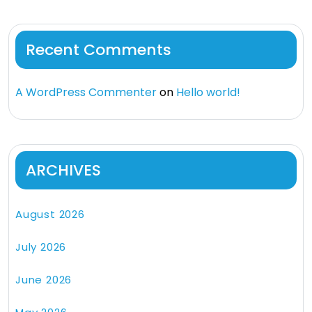
Recent Comments
A WordPress Commenter
on
Hello world!
ARCHIVES
August 2026
July 2026
June 2026