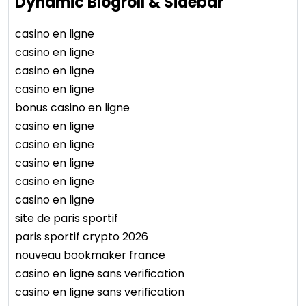
Dynamic Blogroll & Sidebar
casino en ligne
casino en ligne
casino en ligne
casino en ligne
bonus casino en ligne
casino en ligne
casino en ligne
casino en ligne
casino en ligne
casino en ligne
site de paris sportif
paris sportif crypto 2026
nouveau bookmaker france
casino en ligne sans verification
casino en ligne sans verification