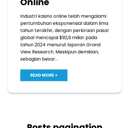
Online
Industri kasino online telah mengalami
pertumbuhan eksponensial dalam lima
tahun terakhir, dengan perkiraan pasar
global mencapai $92,9 miliar pada
tahun 2024 menurut laporan Grand
View Research. Meskipun demikian,
sebagian besar…
READ MORE +
Posts pagination