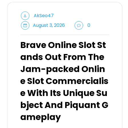
AkSeo47
August 3, 2026
0
Brave Online Slot St
ands Out From The
Jam-packed Onlin
e Slot Commercialis
e With Its Unique Su
bject And Piquant G
ameplay