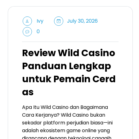
Ivy
July 30, 2026
0
Review Wild Casino
Panduan Lengkap
untuk Pemain Cerd
as
Apa Itu Wild Casino dan Bagaimana
Cara Kerjanya? Wild Casino bukan
sekadar platform perjudian biasa—ini
adalah ekosistem game online yang
dirancang dengan teknologi canggih