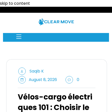
skip to content
Saqib K
August 8, 2026
0
Vélos-cargo électri
ques 101 : Choisir le