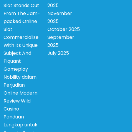
Slot Stands Out
2025
From The Jam-
November
packed Online
2025
Slot
October 2025
Commercialise
September
With Its Unique
2025
Subject And
July 2025
Piquant
Gameplay
Nobility dalam
Perjudian
Online Modern
Review Wild
Casino
Panduan
Lengkap untuk