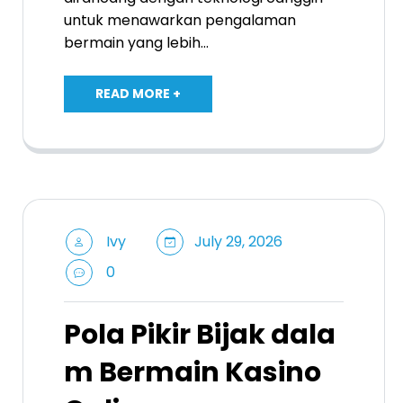
untuk menawarkan pengalaman
bermain yang lebih…
READ MORE +
Ivy
July 29, 2026
0
Pola Pikir Bijak dala
m Bermain Kasino