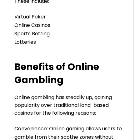
These include:
Virtual Poker
Online Casinos
Sports Betting
Lotteries
Benefits of Online
Gambling
Online gambling has steadily up, gaining
popularity over traditional land-based
casinos for the following reasons:
Convenience: Online gaming allows users to
gamble from their soothe zones without