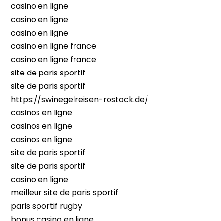
casino en ligne
casino en ligne
casino en ligne
casino en ligne france
casino en ligne france
site de paris sportif
site de paris sportif
https://swinegelreisen-rostock.de/
casinos en ligne
casinos en ligne
casinos en ligne
site de paris sportif
site de paris sportif
casino en ligne
meilleur site de paris sportif
paris sportif rugby
bonus casino en ligne