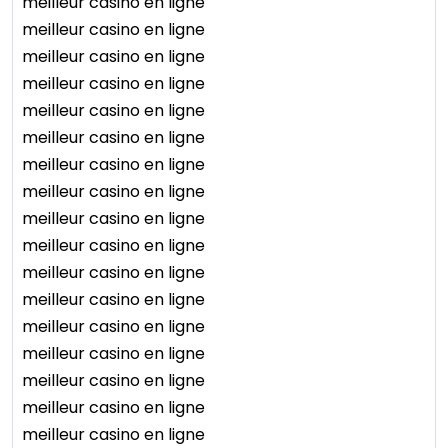
meilleur casino en ligne
meilleur casino en ligne
meilleur casino en ligne
meilleur casino en ligne
meilleur casino en ligne
meilleur casino en ligne
meilleur casino en ligne
meilleur casino en ligne
meilleur casino en ligne
meilleur casino en ligne
meilleur casino en ligne
meilleur casino en ligne
meilleur casino en ligne
meilleur casino en ligne
meilleur casino en ligne
meilleur casino en ligne
meilleur casino en ligne