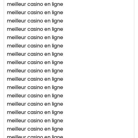
meilleur casino en ligne
meilleur casino en ligne
meilleur casino en ligne
meilleur casino en ligne
meilleur casino en ligne
meilleur casino en ligne
meilleur casino en ligne
meilleur casino en ligne
meilleur casino en ligne
meilleur casino en ligne
meilleur casino en ligne
meilleur casino en ligne
meilleur casino en ligne
meilleur casino en ligne
meilleur casino en ligne
meilleur casino en ligne
meilleur casino en ligne