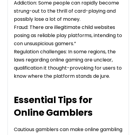
Addiction: Some people can rapidly become
strung-out to the thrill of card-playing and
possibly lose a lot of money.
Fraud: There are illegitimate child websites
posing as reliable play platforms, intending to
con unsuspicious gamers.”
Regulation challenges: In some regions, the
laws regarding online gaming are unclear,
qualification it thought-provoking for users to
know where the platform stands de jure.
Essential Tips for
Online Gamblers
Cautious gamblers can make online gambling