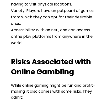
having to visit physical locations.
Variety: Players have an potpourri of games
from which they can opt for their desirable
ones.
Accessibility: With an net , one can access
online play platforms from anywhere in the
world.
Risks Associated with
Online Gambling
While online gaming might be fun and profit-
making, it also comes with some risks. They
admit: