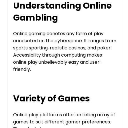
Understanding Online
Gambling
Online gaming denotes any form of play
conducted on the cyberspace. It ranges from
sports sporting, realistic casinos, and poker.
Accessibility through computing makes
online play unbelievably easy and user-
friendly.
Variety of Games
Online play platforms offer an telling array of
games to suit different gamer preferences.