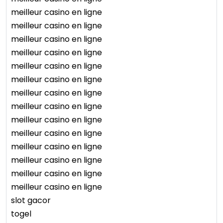
meilleur casino en ligne
meilleur casino en ligne
meilleur casino en ligne
meilleur casino en ligne
meilleur casino en ligne
meilleur casino en ligne
meilleur casino en ligne
meilleur casino en ligne
meilleur casino en ligne
meilleur casino en ligne
meilleur casino en ligne
meilleur casino en ligne
meilleur casino en ligne
meilleur casino en ligne
slot gacor
togel