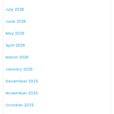
July 2026
June 2026
May 2026
April 2026
March 2026
January 2026
December 2025
November 2025
October 2025