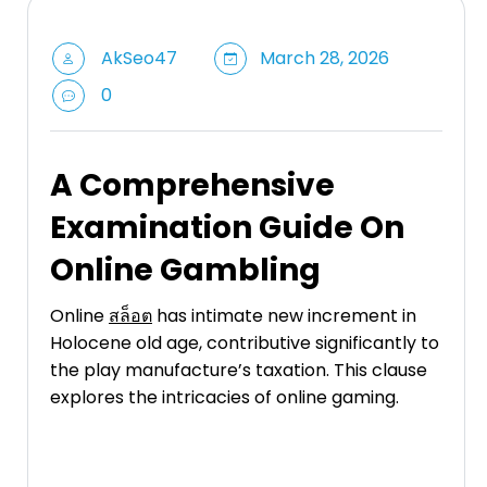
AkSeo47
March 28, 2026
0
A Comprehensive
Examination Guide On
Online Gambling
Online
สล็อต
has intimate new increment in
Holocene old age, contributive significantly to
the play manufacture’s taxation. This clause
explores the intricacies of online gaming.