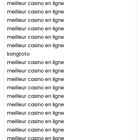
meilleur casino en ligne
meilleur casino en ligne
meilleur casino en ligne
meilleur casino en ligne
meilleur casino en ligne
meilleur casino en ligne
kangtoto
meilleur casino en ligne
meilleur casino en ligne
meilleur casino en ligne
meilleur casino en ligne
meilleur casino en ligne
meilleur casino en ligne
meilleur casino en ligne
meilleur casino en ligne
meilleur casino en ligne
meilleur casino en ligne