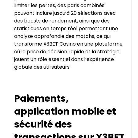
limiter les pertes, des paris combinés
pouvant inclure jusqu’à 20 sélections avec
des boosts de rendement, ainsi que des
statistiques en temps réel permettant une
analyse approfondie des matchs, ce qui
transforme X3BET Casino en une plateforme
où la prise de décision rapide et la stratégie
jouent un rôle essentiel dans l’expérience
globale des utilisateurs.
Paiements,
application mobile et
sécurité des
transactions sur X3BET