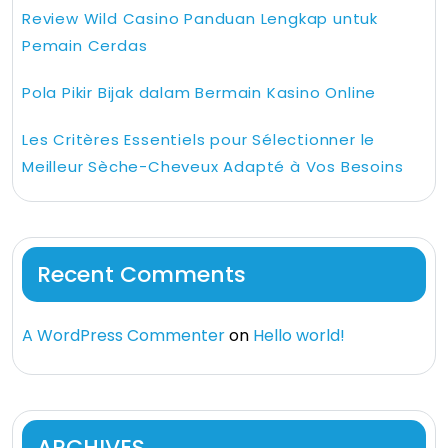
Review Wild Casino Panduan Lengkap untuk
Pemain Cerdas
Pola Pikir Bijak dalam Bermain Kasino Online
Les Critères Essentiels pour Sélectionner le
Meilleur Sèche-Cheveux Adapté à Vos Besoins
Recent Comments
A WordPress Commenter
on
Hello world!
ARCHIVES