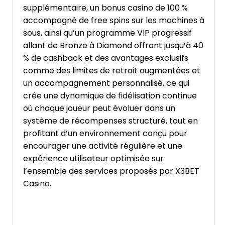
supplémentaire, un bonus casino de 100 %
accompagné de free spins sur les machines à
sous, ainsi qu’un programme VIP progressif
allant de Bronze à Diamond offrant jusqu’à 40
% de cashback et des avantages exclusifs
comme des limites de retrait augmentées et
un accompagnement personnalisé, ce qui
crée une dynamique de fidélisation continue
où chaque joueur peut évoluer dans un
système de récompenses structuré, tout en
profitant d’un environnement conçu pour
encourager une activité régulière et une
expérience utilisateur optimisée sur
l’ensemble des services proposés par X3BET
Casino.