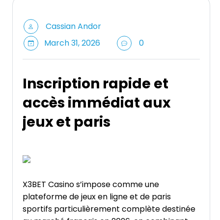
Cassian Andor
March 31, 2026
0
Inscription rapide et
accès immédiat aux
jeux et paris
X3BET Casino s’impose comme une
plateforme de jeux en ligne et de paris
sportifs particulièrement complète destinée