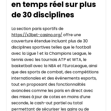
en temps réel sur plus
de 30 disciplines
La section paris sportifs de
https://x3bet-casino.org/
offre une
couverture étendue incluant plus de 30
disciplines sportives telles que le football
avec la Ligue 1 et la Champions League, le
tennis avec les tournois ATP et WTA, le
basketball avec la NBA et l’EuroLeague, ainsi
que des sports de combat, des compétitions
internationales et des événements esports,
tout en proposant des fonctionnalités
avancées comme les paris en direct avec
des mises à jour de cotes en moins d’une
seconde, le cash-out partiel ou total
permettant de sécuriser les gains ou de