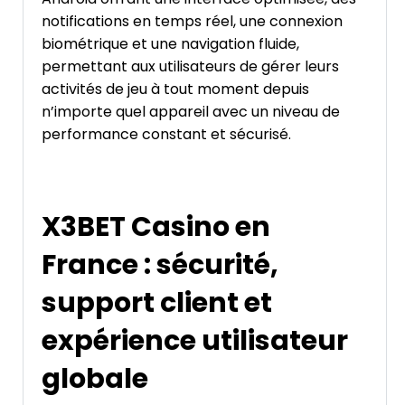
notifications en temps réel, une connexion
biométrique et une navigation fluide,
permettant aux utilisateurs de gérer leurs
activités de jeu à tout moment depuis
n’importe quel appareil avec un niveau de
performance constant et sécurisé.
X3BET Casino en
France : sécurité,
support client et
expérience utilisateur
globale