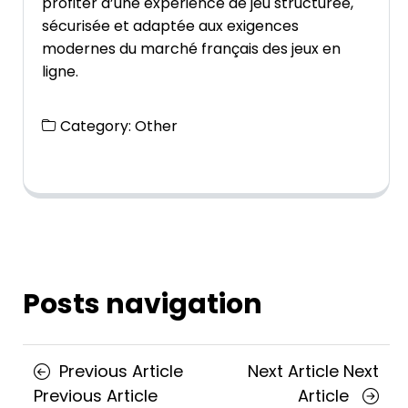
profiter d’une expérience de jeu structurée,
sécurisée et adaptée aux exigences
modernes du marché français des jeux en
ligne.
Category:
Other
Posts navigation
Previous Article
Next Article
Next
Previous Article
Article