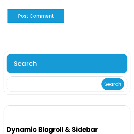
Search
Search
Dynamic Blogroll & Sidebar