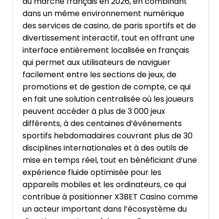
au marché français en 2026, en combinant
dans un même environnement numérique
des services de casino, de paris sportifs et de
divertissement interactif, tout en offrant une
interface entièrement localisée en français
qui permet aux utilisateurs de naviguer
facilement entre les sections de jeux, de
promotions et de gestion de compte, ce qui
en fait une solution centralisée où les joueurs
peuvent accéder à plus de 3 000 jeux
différents, à des centaines d’événements
sportifs hebdomadaires couvrant plus de 30
disciplines internationales et à des outils de
mise en temps réel, tout en bénéficiant d’une
expérience fluide optimisée pour les
appareils mobiles et les ordinateurs, ce qui
contribue à positionner X3BET Casino comme
un acteur important dans l’écosystème du