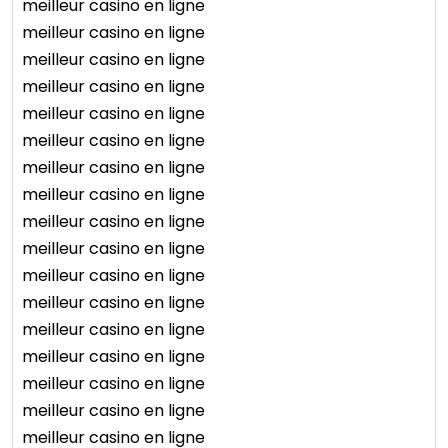
meilleur casino en ligne
meilleur casino en ligne
meilleur casino en ligne
meilleur casino en ligne
meilleur casino en ligne
meilleur casino en ligne
meilleur casino en ligne
meilleur casino en ligne
meilleur casino en ligne
meilleur casino en ligne
meilleur casino en ligne
meilleur casino en ligne
meilleur casino en ligne
meilleur casino en ligne
meilleur casino en ligne
meilleur casino en ligne
meilleur casino en ligne