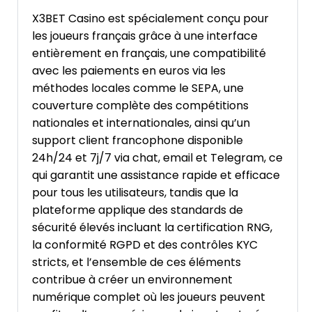
X3BET Casino est spécialement conçu pour
les joueurs français grâce à une interface
entièrement en français, une compatibilité
avec les paiements en euros via les
méthodes locales comme le SEPA, une
couverture complète des compétitions
nationales et internationales, ainsi qu’un
support client francophone disponible
24h/24 et 7j/7 via chat, email et Telegram, ce
qui garantit une assistance rapide et efficace
pour tous les utilisateurs, tandis que la
plateforme applique des standards de
sécurité élevés incluant la certification RNG,
la conformité RGPD et des contrôles KYC
stricts, et l’ensemble de ces éléments
contribue à créer un environnement
numérique complet où les joueurs peuvent