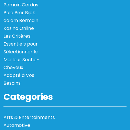
Pemain Cerdas
Pola Pikir Bijak
dalam Bermain
Kasino Online
Les Critères
Essentiels pour
Sélectionner le
Meilleur Sèche-
Cheveux
Adapté à Vos
Besoins
Categories
Arts & Entertainments
Automotive