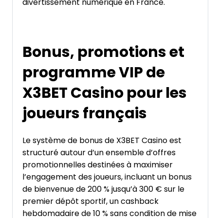
divertissement numérique en France.
Bonus, promotions et
programme VIP de
X3BET Casino pour les
joueurs français
Le système de bonus de X3BET Casino est
structuré autour d’un ensemble d’offres
promotionnelles destinées à maximiser
l’engagement des joueurs, incluant un bonus
de bienvenue de 200 % jusqu’à 300 € sur le
premier dépôt sportif, un cashback
hebdomadaire de 10 % sans condition de mise