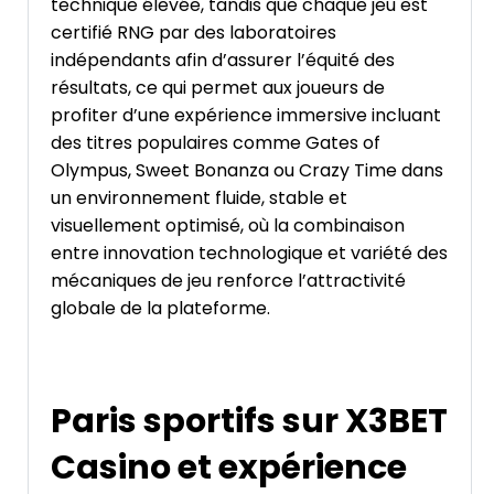
technique élevée, tandis que chaque jeu est
certifié RNG par des laboratoires
indépendants afin d’assurer l’équité des
résultats, ce qui permet aux joueurs de
profiter d’une expérience immersive incluant
des titres populaires comme Gates of
Olympus, Sweet Bonanza ou Crazy Time dans
un environnement fluide, stable et
visuellement optimisé, où la combinaison
entre innovation technologique et variété des
mécaniques de jeu renforce l’attractivité
globale de la plateforme.
Paris sportifs sur X3BET
Casino et expérience