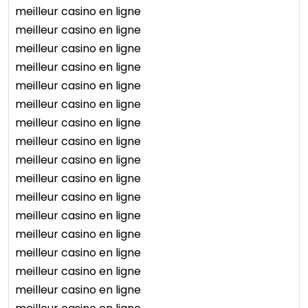
meilleur casino en ligne
meilleur casino en ligne
meilleur casino en ligne
meilleur casino en ligne
meilleur casino en ligne
meilleur casino en ligne
meilleur casino en ligne
meilleur casino en ligne
meilleur casino en ligne
meilleur casino en ligne
meilleur casino en ligne
meilleur casino en ligne
meilleur casino en ligne
meilleur casino en ligne
meilleur casino en ligne
meilleur casino en ligne