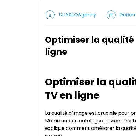
SHASEOAgency
Decemb
Optimiser la qualité
ligne
Optimiser la quali
TV en ligne
La qualité d’image est cruciale pour pr
Même un bon catalogue devient frustran
explique comment améliorer la qualité 
service.