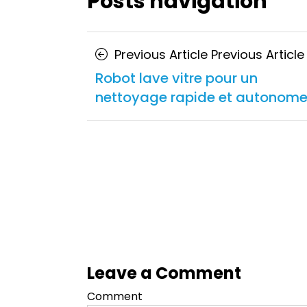
Posts navigation
Previous Article
Previous Article
Robot lave vitre pour un
nettoyage rapide et autonom
Leave a Comment
Comment