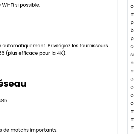
 Wi-Fi si possible.
c
m
p
b
p
n automatiquement. Privilégiez les fournisseurs
c
5 (plus efficace pour la 4K).
s
n
m
c
réseau
c
c
48h.
c
m
m
m
ors de matchs importants.