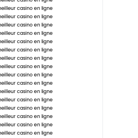
eilleur casino en ligne
eilleur casino en ligne
eilleur casino en ligne
eilleur casino en ligne
eilleur casino en ligne
eilleur casino en ligne
eilleur casino en ligne
eilleur casino en ligne
eilleur casino en ligne
eilleur casino en ligne
eilleur casino en ligne
eilleur casino en ligne
eilleur casino en ligne
eilleur casino en ligne
eilleur casino en ligne
eilleur casino en ligne