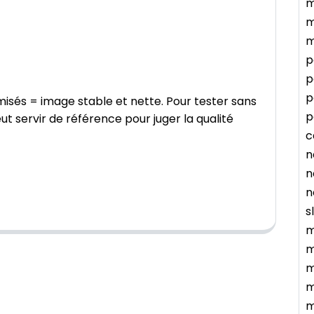
m
m
m
p
p
p
isés = image stable et nette. Pour tester sans
p
ut servir de référence pour juger la qualité
c
n
n
n
s
m
m
m
m
m