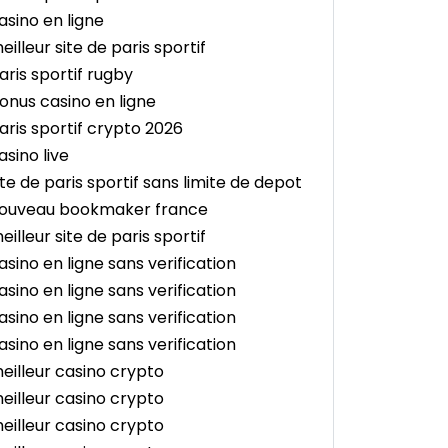
asino en ligne
eilleur site de paris sportif
aris sportif rugby
onus casino en ligne
aris sportif crypto 2026
asino live
ite de paris sportif sans limite de depot
ouveau bookmaker france
eilleur site de paris sportif
asino en ligne sans verification
asino en ligne sans verification
asino en ligne sans verification
asino en ligne sans verification
eilleur casino crypto
eilleur casino crypto
eilleur casino crypto