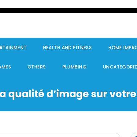
RTAINMENT
HEALTH AND FITNESS
HOME IMPR
AMES
OTHERS
PLUMBING
UNCATEGORI
a qualité d’image sur votre