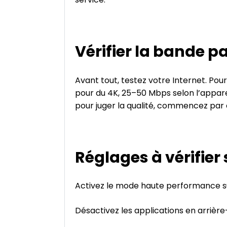
Vérifier la bande p
Avant tout, testez votre Internet. Po
pour du 4K, 25–50 Mbps selon l’apparei
pour juger la qualité, commencez par
Réglages à vérifier 
Activez le mode haute performance sur
Désactivez les applications en arriè