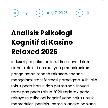
Ivy
July 7, 2026
0
Analisis Psikologi
Kognitif di Kasino
Relaxed 2026
Industri perjudian online, khususnya dalam
niche “relaxed casino” yang menekankan
pengalaman rendah tekanan, sedang
mengalami transformasi paradigma. Alih-alih
fokus pada bonus dan permainan, inovasi
terdepan pada tahun 2026 terletak pada
rekayasa psikologi kognitif yang halus untuk
memodulasi perilaku pemain jangka panjang.