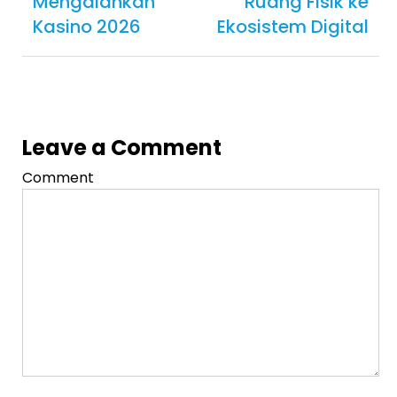
Mengalahkan
Ruang Fisik ke
Kasino 2026
Ekosistem Digital
Leave a Comment
Comment