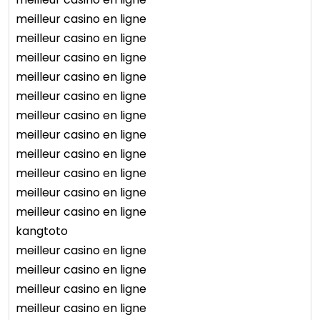
meilleur casino en ligne
meilleur casino en ligne
meilleur casino en ligne
meilleur casino en ligne
meilleur casino en ligne
meilleur casino en ligne
meilleur casino en ligne
meilleur casino en ligne
meilleur casino en ligne
meilleur casino en ligne
meilleur casino en ligne
kangtoto
meilleur casino en ligne
meilleur casino en ligne
meilleur casino en ligne
meilleur casino en ligne