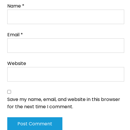
Name
*
Email
*
Website
Save my name, email, and website in this browser
for the next time I comment.