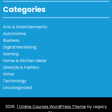
Categories
Arts & Entertainments
Automotive
Business
Digital Marketing
Gaming
Home & Kitchen Ideas
Lifestyle & Fashion
Other
Technology
Uncategorized
2026
| Online Courses WordPress Theme
by Legacy