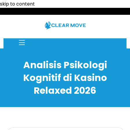
skip to content
Analisis Psikologi
Kognitif di Kasino
Relaxed 2026