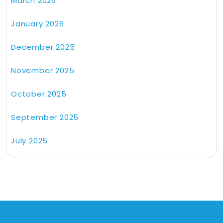
March 2026
January 2026
December 2025
November 2025
October 2025
September 2025
July 2025