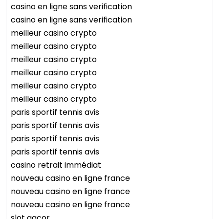
casino en ligne sans verification
casino en ligne sans verification
meilleur casino crypto
meilleur casino crypto
meilleur casino crypto
meilleur casino crypto
meilleur casino crypto
meilleur casino crypto
paris sportif tennis avis
paris sportif tennis avis
paris sportif tennis avis
paris sportif tennis avis
casino retrait immédiat
nouveau casino en ligne france
nouveau casino en ligne france
nouveau casino en ligne france
slot gacor