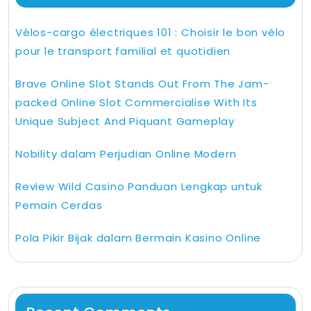
Vélos-cargo électriques 101 : Choisir le bon vélo
pour le transport familial et quotidien
Brave Online Slot Stands Out From The Jam-
packed Online Slot Commercialise With Its
Unique Subject And Piquant Gameplay
Nobility dalam Perjudian Online Modern
Review Wild Casino Panduan Lengkap untuk
Pemain Cerdas
Pola Pikir Bijak dalam Bermain Kasino Online