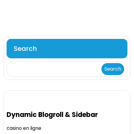
Search
Search
Dynamic Blogroll & Sidebar
casino en ligne