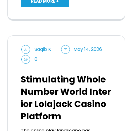
READ MORE +
Saqib K
May 14, 2026
0
Stimulating Whole
Number World Inter
ior Lolajack Casino
Platform
The online play landscape has