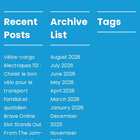
Recent
Archive
Tags
Posts
List
Vélos-cargo
August 2026
électriques 101 :
July 2026
Choisir le bon
June 2026
vélo pour le
May 2026
transport
April 2026
familial et
March 2026
quotidien
January 2026
Brave Online
December
Slot Stands Out
2025
From The Jam-
November