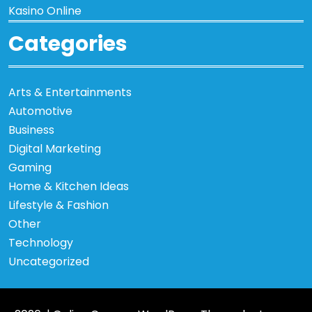
Kasino Online
Categories
Arts & Entertainments
Automotive
Business
Digital Marketing
Gaming
Home & Kitchen Ideas
Lifestyle & Fashion
Other
Technology
Uncategorized