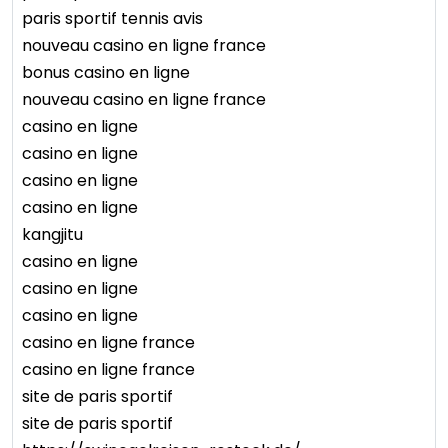
paris sportif tennis avis
nouveau casino en ligne france
bonus casino en ligne
nouveau casino en ligne france
casino en ligne
casino en ligne
casino en ligne
casino en ligne
kangjitu
casino en ligne
casino en ligne
casino en ligne
casino en ligne france
casino en ligne france
site de paris sportif
site de paris sportif