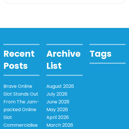
Recent
Archive
Tags
Posts
List
Brave Online
August 2026
Slot Stands Out
July 2026
From The Jam-
June 2026
packed Online
May 2026
Slot
April 2026
Commercialise
March 2026