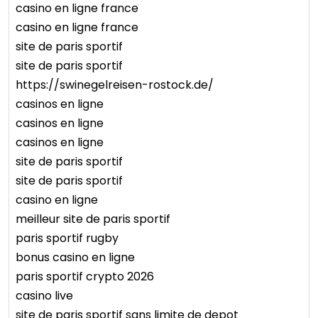
casino en ligne france
casino en ligne france
site de paris sportif
site de paris sportif
https://swinegelreisen-rostock.de/
casinos en ligne
casinos en ligne
casinos en ligne
site de paris sportif
site de paris sportif
casino en ligne
meilleur site de paris sportif
paris sportif rugby
bonus casino en ligne
paris sportif crypto 2026
casino live
site de paris sportif sans limite de depot