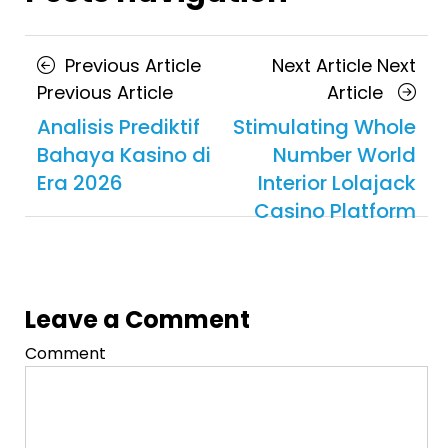
Previous Article
Next Article
Next
Previous Article
Article
Analisis Prediktif
Stimulating Whole
Bahaya Kasino di
Number World
Era 2026
Interior Lolajack
Casino Platform
Leave a Comment
Comment