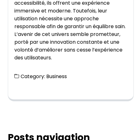
accessibilité, ils offrent une expérience
immersive et moderne. Toutefois, leur
utilisation nécessite une approche
responsable afin de garantir un équilibre sain.
L’avenir de cet univers semble prometteur,
porté par une innovation constante et une
volonté d’améliorer sans cesse l’expérience
des utilisateurs.
Category:
Business
Posts navigation