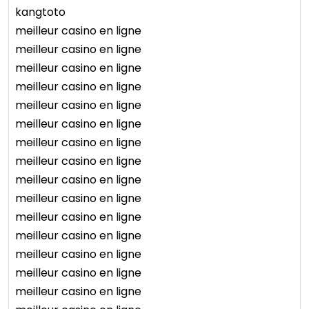
kangtoto
meilleur casino en ligne
meilleur casino en ligne
meilleur casino en ligne
meilleur casino en ligne
meilleur casino en ligne
meilleur casino en ligne
meilleur casino en ligne
meilleur casino en ligne
meilleur casino en ligne
meilleur casino en ligne
meilleur casino en ligne
meilleur casino en ligne
meilleur casino en ligne
meilleur casino en ligne
meilleur casino en ligne