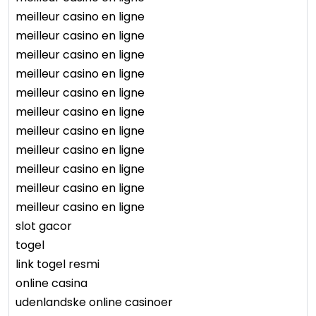
meilleur casino en ligne
meilleur casino en ligne
meilleur casino en ligne
meilleur casino en ligne
meilleur casino en ligne
meilleur casino en ligne
meilleur casino en ligne
meilleur casino en ligne
meilleur casino en ligne
meilleur casino en ligne
meilleur casino en ligne
slot gacor
togel
link togel resmi
online casina
udenlandske online casinoer