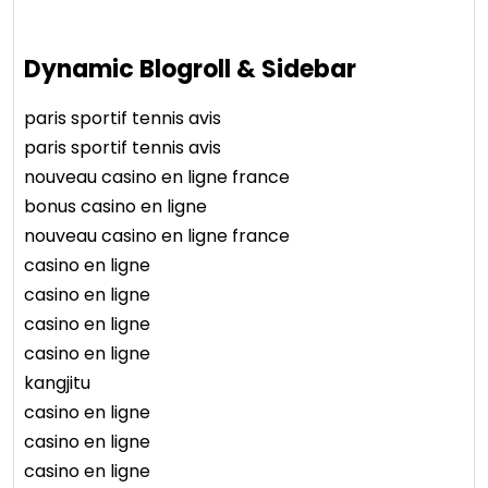
Dynamic Blogroll & Sidebar
paris sportif tennis avis
paris sportif tennis avis
nouveau casino en ligne france
bonus casino en ligne
nouveau casino en ligne france
casino en ligne
casino en ligne
casino en ligne
casino en ligne
kangjitu
casino en ligne
casino en ligne
casino en ligne