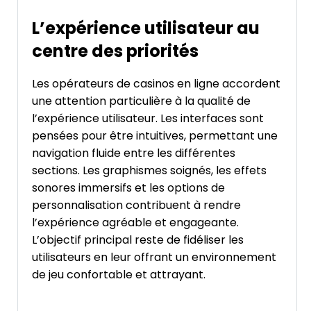
L’expérience utilisateur au
centre des priorités
Les opérateurs de casinos en ligne accordent
une attention particulière à la qualité de
l’expérience utilisateur. Les interfaces sont
pensées pour être intuitives, permettant une
navigation fluide entre les différentes
sections. Les graphismes soignés, les effets
sonores immersifs et les options de
personnalisation contribuent à rendre
l’expérience agréable et engageante.
L’objectif principal reste de fidéliser les
utilisateurs en leur offrant un environnement
de jeu confortable et attrayant.