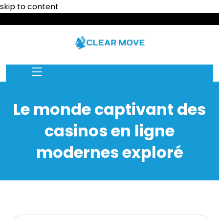
skip to content
Le monde captivant des
casinos en ligne
modernes exploré