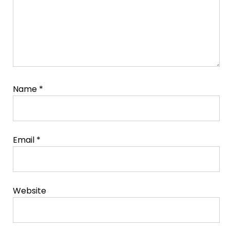
Name
*
Email
*
Website