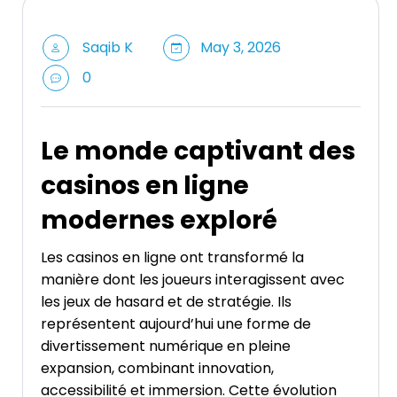
Saqib K
May 3, 2026
0
Le monde captivant des
casinos en ligne
modernes exploré
Les casinos en ligne ont transformé la
manière dont les joueurs interagissent avec
les jeux de hasard et de stratégie. Ils
représentent aujourd’hui une forme de
divertissement numérique en pleine
expansion, combinant innovation,
accessibilité et immersion. Cette évolution