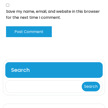
Save my name, email, and website in this browser
for the next time I comment.
Search
Search