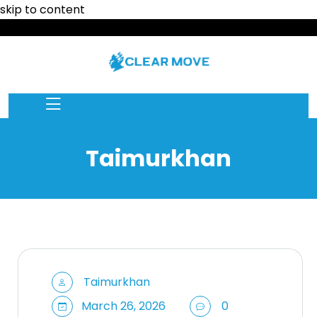
skip to content
Taimurkhan
Taimurkhan
March 26, 2026
0