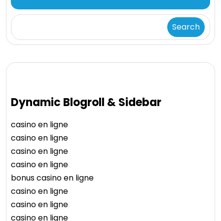
Search
Dynamic Blogroll & Sidebar
casino en ligne
casino en ligne
casino en ligne
casino en ligne
bonus casino en ligne
casino en ligne
casino en ligne
casino en ligne