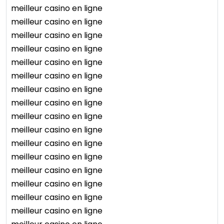
meilleur casino en ligne
meilleur casino en ligne
meilleur casino en ligne
meilleur casino en ligne
meilleur casino en ligne
meilleur casino en ligne
meilleur casino en ligne
meilleur casino en ligne
meilleur casino en ligne
meilleur casino en ligne
meilleur casino en ligne
meilleur casino en ligne
meilleur casino en ligne
meilleur casino en ligne
meilleur casino en ligne
meilleur casino en ligne