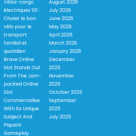
Vélos-cargo
August 2026
électriques 101 :
July 2026
Choisir le bon
June 2026
vélo pour le
May 2026
transport
April 2026
familial et
March 2026
quotidien
January 2026
Brave Online
December
Slot Stands Out
2025
From The Jam-
November
packed Online
2025
Slot
October 2025
Commercialise
September
With Its Unique
2025
Subject And
July 2025
Piquant
Gameplay