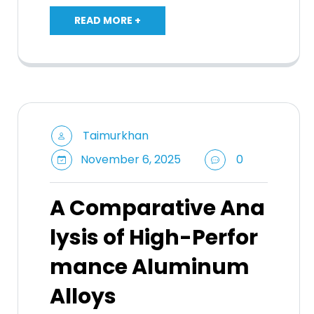
READ MORE +
Taimurkhan
November 6, 2025
0
A Comparative Ana
lysis of High-Perfor
mance Aluminum
Alloys