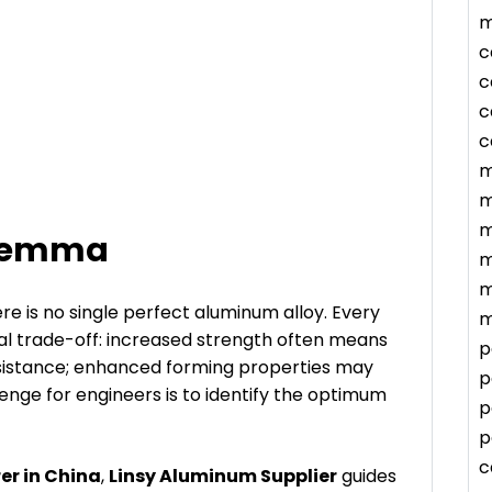
m
c
c
c
c
m
m
m
ilemma
m
m
ere is no single perfect aluminum alloy. Every
m
al trade-off: increased strength often means
p
esistance; enhanced forming properties may
p
llenge for engineers is to identify the optimum
p
p
c
r in China
,
Linsy Aluminum Supplier
guides