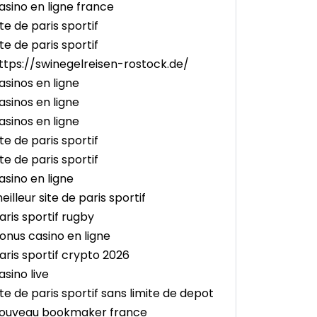
asino en ligne france
ite de paris sportif
ite de paris sportif
ttps://swinegelreisen-rostock.de/
asinos en ligne
asinos en ligne
asinos en ligne
ite de paris sportif
ite de paris sportif
asino en ligne
eilleur site de paris sportif
aris sportif rugby
onus casino en ligne
aris sportif crypto 2026
asino live
ite de paris sportif sans limite de depot
ouveau bookmaker france