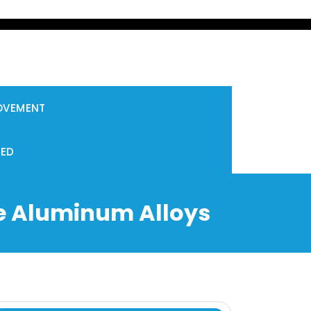
OVEMENT
ZED
e Aluminum Alloys