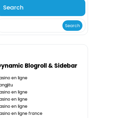
Search
Search
ynamic Blogroll & Sidebar
asino en ligne
angjitu
asino en ligne
asino en ligne
asino en ligne
asino en ligne france