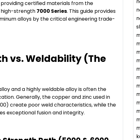
n
 providing certified materials from the
n
a-high-strength
7000 Series
. This guide provides
n
minum alloys by the critical engineering trade-
s
m
m
m
th vs. Weldability (The
m
m
m
m
loy and a highly weldable alloy is often the
m
ication. Generally, the copper and zinc used in
m
00) create poor weld characteristics, while the
m
 exceptional fusion and integrity.
m
m
k