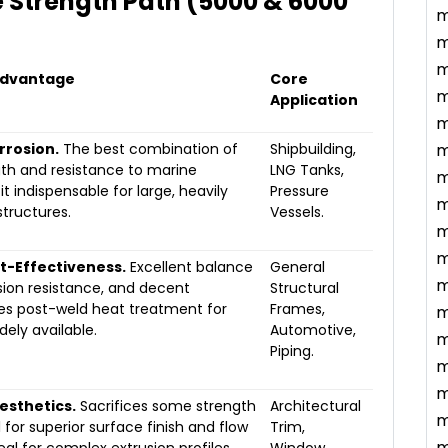
 Strength Path (5000 & 6000
m
m
m
Advantage
Core
m
Application
m
m
rrosion.
The best combination of
Shipbuilding,
gth and resistance to marine
LNG Tanks,
m
it indispensable for large, heavily
Pressure
m
tructures.
Vessels.
m
m
st-Effectiveness.
Excellent balance
General
m
sion resistance, and decent
Structural
ires post-weld heat treatment for
Frames,
m
ely available.
Automotive,
m
Piping.
m
m
Aesthetics.
Sacrifices some strength
Architectural
m
for superior surface finish and flow
Trim,
m