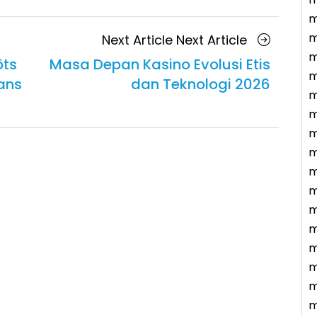
m
m
Next Article
Next Article
m
ôts
Masa Depan Kasino Evolusi Etis
m
Sans
dan Teknologi 2026
m
m
m
m
m
m
m
m
m
m
m
m