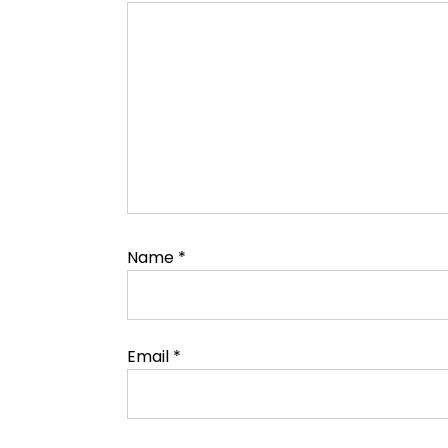
Name
*
Email
*