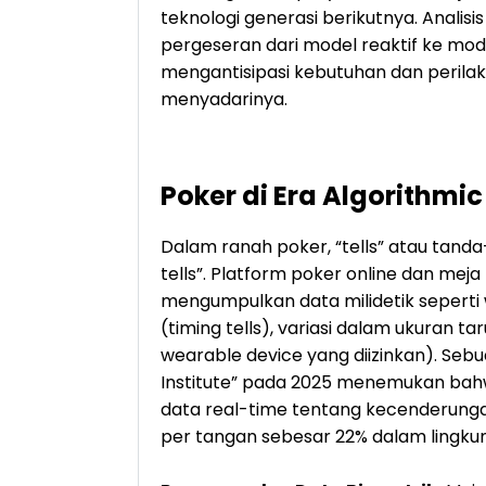
teknologi generasi berikutnya. Analis
pergeseran dari model reaktif ke mode
mengantisipasi kebutuhan dan perila
menyadarinya.
Poker di Era Algorithmic 
Dalam ranah poker, “tells” atau tanda
tells”. Platform poker online dan meja
mengumpulkan data milidetik seperti 
(timing tells), variasi dalam ukuran t
wearable device yang diizinkan). Sebuah
Institute” pada 2025 menemukan ba
data real-time tentang kecenderunga
per tangan sebesar 22% dalam lingkun