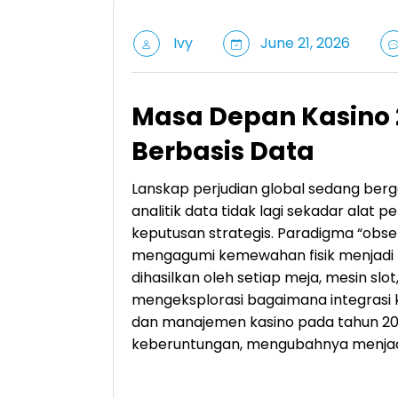
Ivy
June 21, 2026
Masa Depan Kasino 2
Berbasis Data
Lanskap perjudian global sedang berge
analitik data tidak lagi sekadar alat 
keputusan strategis. Paradigma “obse
mengagumi kemewahan fisik menjadi m
dihasilkan oleh setiap meja, mesin slot,
mengeksplorasi bagaimana integrasi 
dan manajemen kasino pada tahun 20
keberuntungan, mengubahnya menjadi