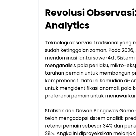
Revolusi Observasi
Analytics
Teknologi observasi tradisional ya
sudah ketinggalan zaman. Pada 2026, s
mendominasi lantai
sawer4d
. Sistem
menganalisis pola perilaku, mikro-ek
taruhan pemain untuk membangun profi
komprehensif. Data ini kemudian di-
untuk mengidentifikasi anomali, pola
preferensi pemain untuk menawarkan 
Statistik dari Dewan Pengawas Game
telah mengadopsi sistem analitik pre
retensi pemain sebesar 34% dan penu
28%. Angka ini diproyeksikan melonjak