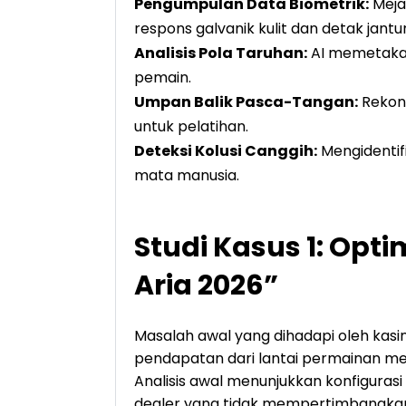
Pengumpulan Data Biometrik:
Meja
respons galvanik kulit dan detak jantu
Analisis Pola Taruhan:
AI memetakan 
pemain.
Umpan Balik Pasca-Tangan:
Rekons
untuk pelatihan.
Deteksi Kolusi Canggih:
Mengidentifi
mata manusia.
Studi Kasus 1: Opti
Aria 2026”
Masalah awal yang dihadapi oleh kasino
pendapatan dari lantai permainan meja
Analisis awal menunjukkan konfiguras
dealer yang tidak mempertimbangkan 