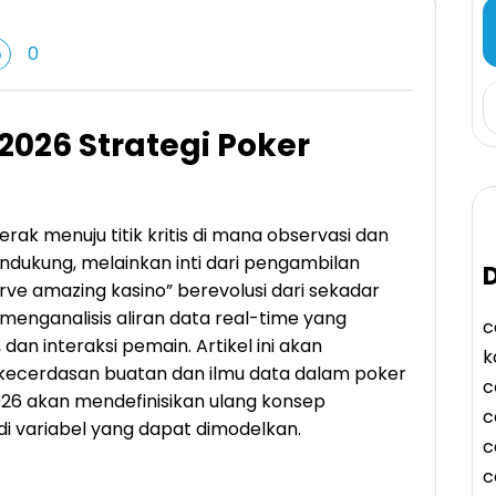
0
026 Strategi Poker
rak menuju titik kritis di mana observasi dan
pendukung, melainkan inti dari pengambilan
D
rve amazing kasino” berevolusi dari sekadar
enganalisis aliran data real-time yang
c
 dan interaksi pemain. Artikel ini akan
k
kecerdasan buatan dan ilmu data dalam poker
c
26 akan mendefinisikan ulang konsep
c
 variabel yang dapat dimodelkan.
c
c