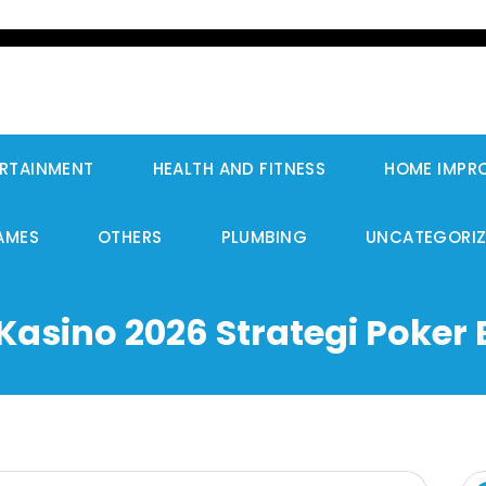
RTAINMENT
HEALTH AND FITNESS
HOME IMPR
AMES
OTHERS
PLUMBING
UNCATEGORI
asino 2026 Strategi Poker 