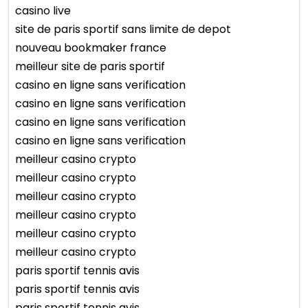
casino live
site de paris sportif sans limite de depot
nouveau bookmaker france
meilleur site de paris sportif
casino en ligne sans verification
casino en ligne sans verification
casino en ligne sans verification
casino en ligne sans verification
meilleur casino crypto
meilleur casino crypto
meilleur casino crypto
meilleur casino crypto
meilleur casino crypto
meilleur casino crypto
paris sportif tennis avis
paris sportif tennis avis
paris sportif tennis avis