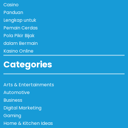
Casino
Panduan
Lengkap untuk
Pemain Cerdas
Pola Pikir Bijak
dalam Bermain
Kasino Online
Categories
Arts & Entertainments
Automotive
Business
Digital Marketing
Gaming
Home & Kitchen Ideas