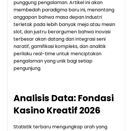
punggung pengalaman. Artikel ini akan
membedah paradigma baru ini, menantang
anggapan bahwa masa depan industri
terletak pada lebih banyak meja atau mesin
slot, dan justru berargumen bahwa inovasi
terbesar akan datang dari integrasi seni
naratif, gamifikasi kompleks, dan analitik
perilaku real-time untuk menciptakan
pengalaman yang unik bagi setiap
pengunjung.
Analisis Data: Fondasi
Kasino Kreatif 2026
Statistik terbaru mengungkap arah yang