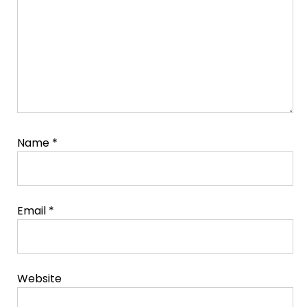
Name
*
Email
*
Website