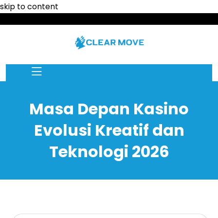
skip to content
Masa Depan Kasino
Evolusi Kreatif dan
Teknologi 2026