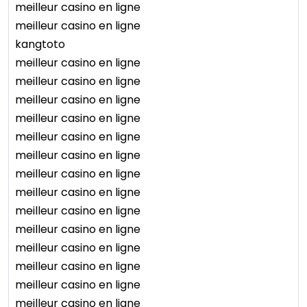
meilleur casino en ligne
meilleur casino en ligne
kangtoto
meilleur casino en ligne
meilleur casino en ligne
meilleur casino en ligne
meilleur casino en ligne
meilleur casino en ligne
meilleur casino en ligne
meilleur casino en ligne
meilleur casino en ligne
meilleur casino en ligne
meilleur casino en ligne
meilleur casino en ligne
meilleur casino en ligne
meilleur casino en ligne
meilleur casino en ligne