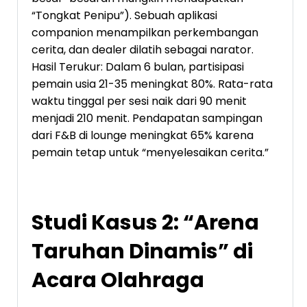
“Tongkat Penipu”). Sebuah aplikasi
companion menampilkan perkembangan
cerita, dan dealer dilatih sebagai narator.
Hasil Terukur: Dalam 6 bulan, partisipasi
pemain usia 21-35 meningkat 80%. Rata-rata
waktu tinggal per sesi naik dari 90 menit
menjadi 210 menit. Pendapatan sampingan
dari F&B di lounge meningkat 65% karena
pemain tetap untuk “menyelesaikan cerita.”
Studi Kasus 2: “Arena
Taruhan Dinamis” di
Acara Olahraga