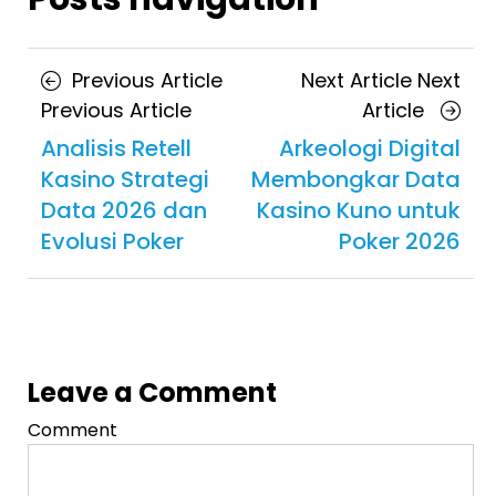
Previous Article
Next Article
Next
Previous Article
Article
Analisis Retell
Arkeologi Digital
Kasino Strategi
Membongkar Data
Data 2026 dan
Kasino Kuno untuk
Evolusi Poker
Poker 2026
Leave a Comment
Comment