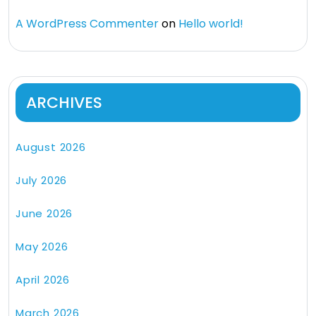
A WordPress Commenter
on
Hello world!
ARCHIVES
August 2026
July 2026
June 2026
May 2026
April 2026
March 2026