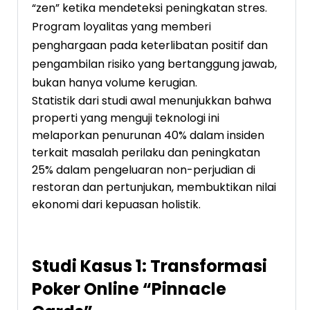
“zen” ketika mendeteksi peningkatan stres.
Program loyalitas yang memberi
penghargaan pada keterlibatan positif dan
pengambilan risiko yang bertanggung jawab,
bukan hanya volume kerugian.
Statistik dari studi awal menunjukkan bahwa
properti yang menguji teknologi ini
melaporkan penurunan 40% dalam insiden
terkait masalah perilaku dan peningkatan
25% dalam pengeluaran non-perjudian di
restoran dan pertunjukan, membuktikan nilai
ekonomi dari kepuasan holistik.
Studi Kasus 1: Transformasi
Poker Online “Pinnacle