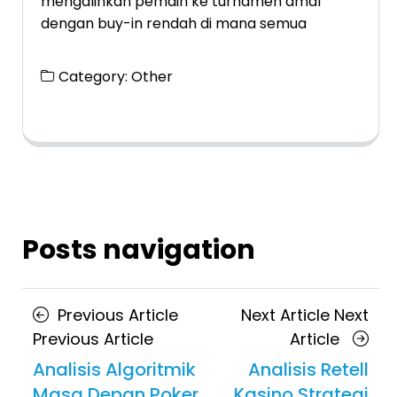
mengalihkan pemain ke turnamen amal
dengan buy-in rendah di mana semua
Category:
Other
Posts navigation
Previous Article
Next Article
Next
Previous Article
Article
Analisis Algoritmik
Analisis Retell
Masa Depan Poker
Kasino Strategi