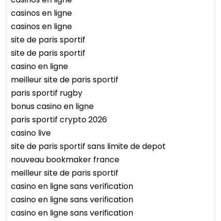
casinos en ligne
casinos en ligne
site de paris sportif
site de paris sportif
casino en ligne
meilleur site de paris sportif
paris sportif rugby
bonus casino en ligne
paris sportif crypto 2026
casino live
site de paris sportif sans limite de depot
nouveau bookmaker france
meilleur site de paris sportif
casino en ligne sans verification
casino en ligne sans verification
casino en ligne sans verification