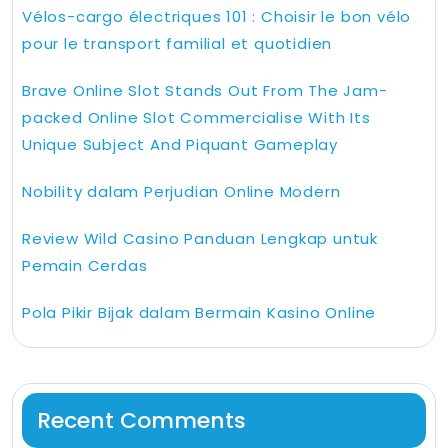
Vélos-cargo électriques 101 : Choisir le bon vélo
pour le transport familial et quotidien
Brave Online Slot Stands Out From The Jam-
packed Online Slot Commercialise With Its
Unique Subject And Piquant Gameplay
Nobility dalam Perjudian Online Modern
Review Wild Casino Panduan Lengkap untuk
Pemain Cerdas
Pola Pikir Bijak dalam Bermain Kasino Online
Recent Comments