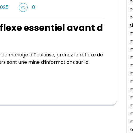
n
2025
0
n
n
réflexe essentiel avant d
s
m
m
m
de mariage à Toulouse, prenez le réflexe de
m
ours sont une mine d’informations sur la
m
m
m
m
m
m
m
m
k