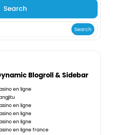
Search
Search
ynamic Blogroll & Sidebar
asino en ligne
angjitu
asino en ligne
asino en ligne
asino en ligne
asino en ligne france