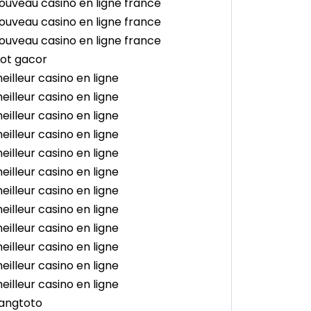
ouveau casino en ligne france
ouveau casino en ligne france
ouveau casino en ligne france
lot gacor
eilleur casino en ligne
eilleur casino en ligne
eilleur casino en ligne
eilleur casino en ligne
eilleur casino en ligne
eilleur casino en ligne
eilleur casino en ligne
eilleur casino en ligne
eilleur casino en ligne
eilleur casino en ligne
eilleur casino en ligne
eilleur casino en ligne
angtoto