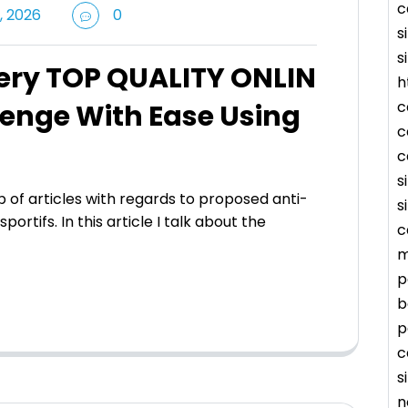
c
, 2026
0
s
s
ery TOP QUALITY ONLIN
h
c
enge With Ease Using
c
c
s
up of articles with regards to proposed anti-
s
portifs. In this article I talk about the
c
m
p
b
p
c
s
n