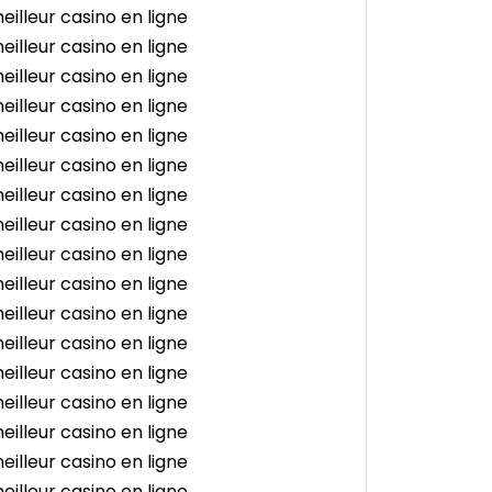
eilleur casino en ligne
eilleur casino en ligne
eilleur casino en ligne
eilleur casino en ligne
eilleur casino en ligne
eilleur casino en ligne
eilleur casino en ligne
eilleur casino en ligne
eilleur casino en ligne
eilleur casino en ligne
eilleur casino en ligne
eilleur casino en ligne
eilleur casino en ligne
eilleur casino en ligne
eilleur casino en ligne
eilleur casino en ligne
eilleur casino en ligne