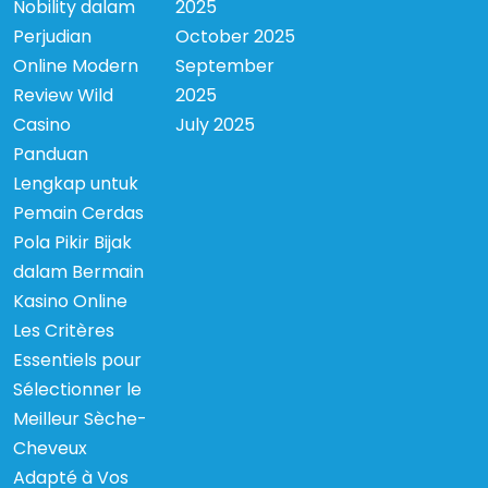
Nobility dalam
2025
Perjudian
October 2025
Online Modern
September
Review Wild
2025
Casino
July 2025
Panduan
Lengkap untuk
Pemain Cerdas
Pola Pikir Bijak
dalam Bermain
Kasino Online
Les Critères
Essentiels pour
Sélectionner le
Meilleur Sèche-
Cheveux
Adapté à Vos