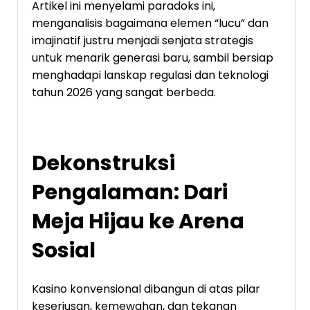
Artikel ini menyelami paradoks ini,
menganalisis bagaimana elemen “lucu” dan
imajinatif justru menjadi senjata strategis
untuk menarik generasi baru, sambil bersiap
menghadapi lanskap regulasi dan teknologi
tahun 2026 yang sangat berbeda.
Dekonstruksi
Pengalaman: Dari
Meja Hijau ke Arena
Sosial
Kasino konvensional dibangun di atas pilar
keseriusan, kemewahan, dan tekanan