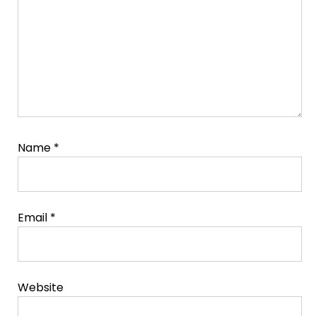
Name
*
Email
*
Website