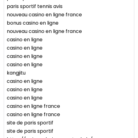
paris sportif tennis avis
nouveau casino en ligne france
bonus casino en ligne
nouveau casino en ligne france
casino en ligne
casino en ligne
casino en ligne
casino en ligne
kangjitu
casino en ligne
casino en ligne
casino en ligne
casino en ligne france
casino en ligne france
site de paris sportif
site de paris sportif