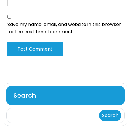
Save my name, email, and website in this browser
for the next time I comment.
Search
Search