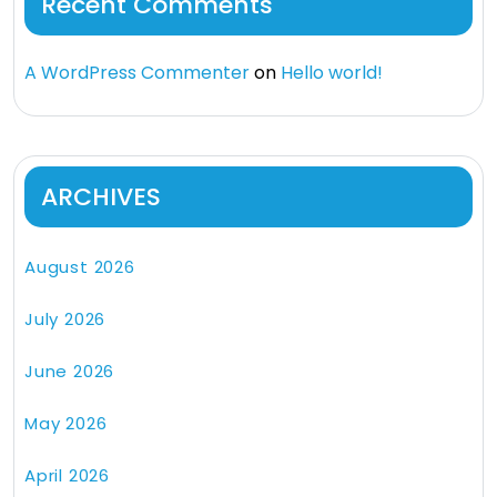
Recent Comments
A WordPress Commenter
on
Hello world!
ARCHIVES
August 2026
July 2026
June 2026
May 2026
April 2026