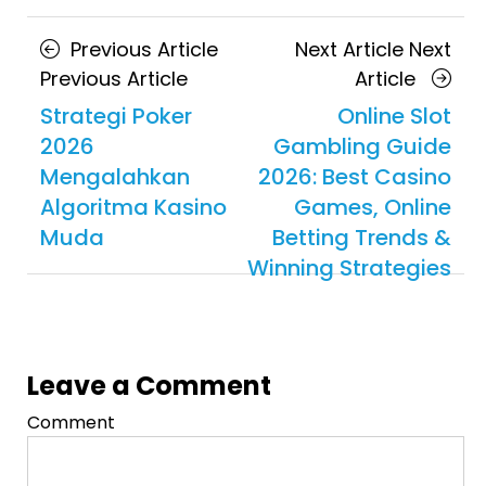
Previous Article
Next Article
Next
Previous Article
Article
Strategi Poker
Online Slot
2026
Gambling Guide
Mengalahkan
2026: Best Casino
Algoritma Kasino
Games, Online
Muda
Betting Trends &
Winning Strategies
Leave a Comment
Comment