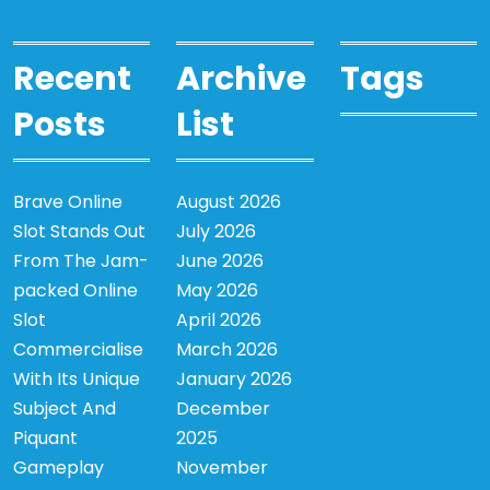
Recent
Archive
Tags
Posts
List
Brave Online
August 2026
Slot Stands Out
July 2026
From The Jam-
June 2026
packed Online
May 2026
Slot
April 2026
Commercialise
March 2026
With Its Unique
January 2026
Subject And
December
Piquant
2025
Gameplay
November